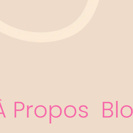
À Propos
Bl