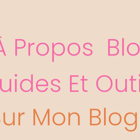
er
À Propos
Bl
uides Et Outi
ur Mon Blog