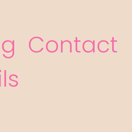
og
Contact
ls