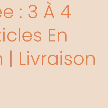
 : 3 À 4
icles En
| Livraison