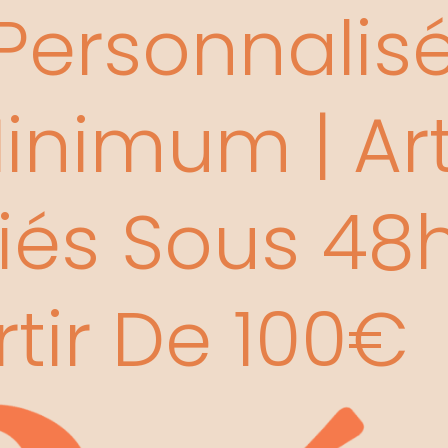
ersonnalisée
nimum | Art
és Sous 48h 
rtir De 100€