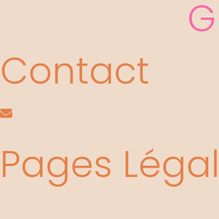
G
Contact
contact@les-crea-de-jenni.com
@lescreadejenni
Pages Léga
Conditions Générales de Ventes