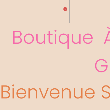
0,00
€
Pani
0
Boutique
G
Bienvenue S