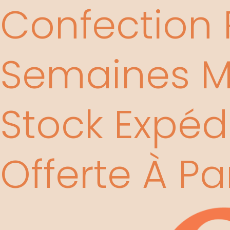
Confection P
Aller
au
contenu
Semaines Mi
Stock Expédi
Offerte À Pa