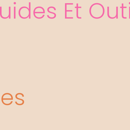
uides Et Outi
les