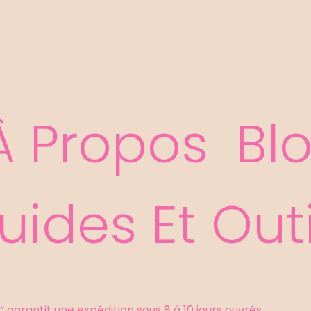
er
À Propos
Bl
uides Et Outi
 garantit une expédition sous 8 à 10 jours ouvrés.