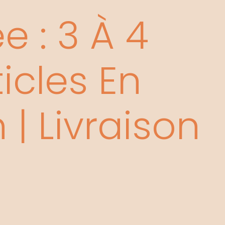
 : 3 À 4
icles En
| Livraison