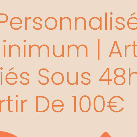
ersonnalisée
nimum | Art
és Sous 48h 
rtir De 100€