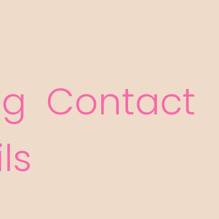
og
Contact
ls