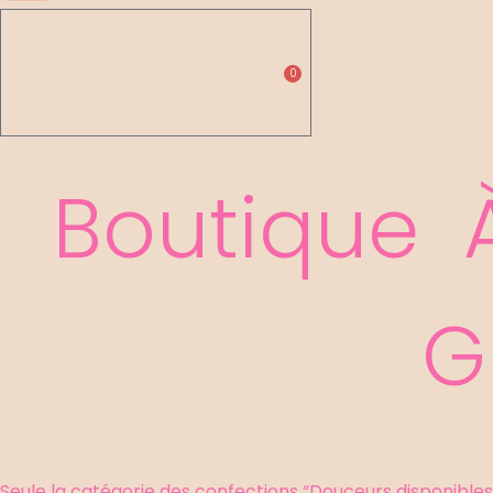
0,00
€
Pani
0
Boutique
G
Seule la catégorie des confections “Douceurs disponibles”