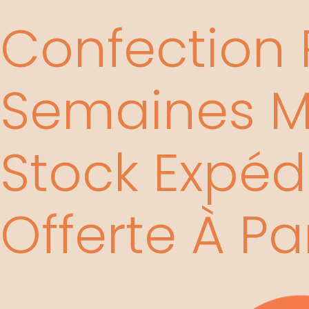
Aller
Confection P
au
contenu
Semaines Mi
Stock Expédi
Offerte À Pa