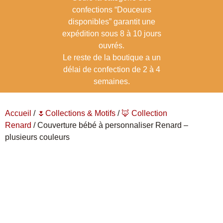
confections “Douceurs
disponibles” garantit une
expédition sous 8 à 10 jours
ouvrés.
Le reste de la boutique a un
délai de confection de 2 à 4
semaines.
Accueil
/
🌷Collections & Motifs
/
🦊 Collection
Renard
/ Couverture bébé à personnaliser Renard –
plusieurs couleurs