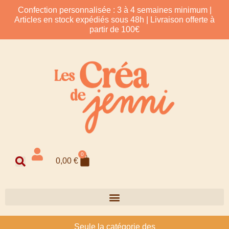
Confection personnalisée : 3 à 4 semaines minimum |
Articles en stock expédiés sous 48h | Livraison offerte à
partir de 100€
0
0,00
€
Seule la catégorie des