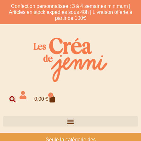
Confection personnalisée : 3 à 4 semaines minimum |
Articles en stock expédiés sous 48h | Livraison offerte à
partir de 100€
0
0,00
€
Seule la catégorie des