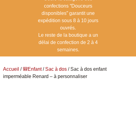
confections “Douceurs
disponibles” garantit une
expédition sous 8 à 10 jours
ouvrés.
Le reste de la boutique a un
délai de confection de 2 à 4
semaines.
Accueil
/
🎒Enfant
/
Sac à dos
/ Sac à dos enfant
imperméable Renard – à personnaliser