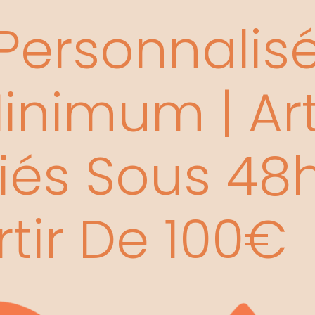
ersonnalisée
nimum | Art
és Sous 48h 
rtir De 100€