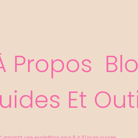
er
À Propos
Bl
uides Et Outi
 garantit une expédition sous 8 à 10 jours ouvrés.