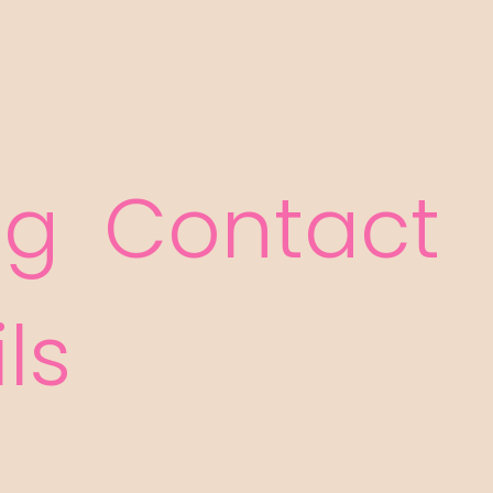
og
Contact
ls