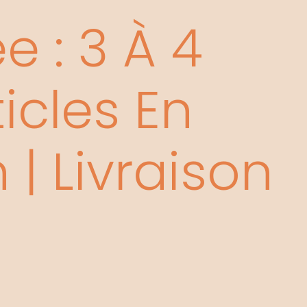
 : 3 À 4
icles En
| Livraison