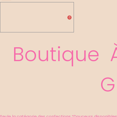
0,00
€
Pani
0
Boutique
G
Seule la catégorie des confections “Douceurs disponibles”