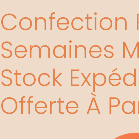
Aller
Confection P
au
contenu
Semaines Mi
Stock Expédi
Offerte À Pa