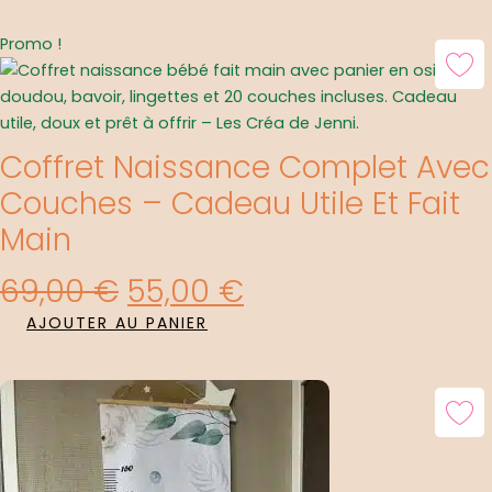
Le
Le
Promo !
Prix
Prix
Initial
Actuel
Était :
Est :
Coffret Naissance Complet Avec
69,00 €.
55,00 €.
Couches – Cadeau Utile Et Fait
Main
69,00
€
55,00
€
AJOUTER AU PANIER