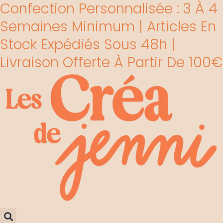
Confection Personnalisée : 3 À 4
Aller
Trié
au
par
Semaines Minimum | Articles En
contenu
popularité
Stock Expédiés Sous 48h |
Livraison Offerte À Partir De 100€