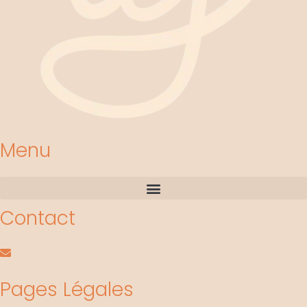
Menu
Contact
contact@les-crea-de-jenni.com
@lescreadejenni
Pages Légales