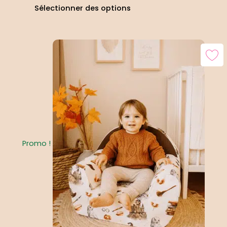
Sélectionner des options
Le
Le
prix
prix
initial
actuel
était :
est :
78,00 €.
69,00 €.
Promo !