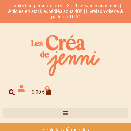
Confection personnalisée : 3 à 4 semaines minimum |
Articles en stock expédiés sous 48h | Livraison offerte à
partir de 100€
0
0,00
€
Seule la catégorie des