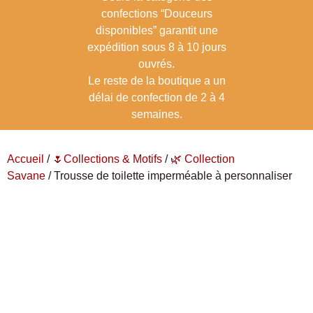
confections “Douceurs
disponibles” garantit une
expédition sous 8 à 10 jours
ouvrés.
Le reste de la boutique a un
délai de confection de 2 à 4
semaines.
Accueil
/
🌷Collections & Motifs
/
🌿 Collection
Savane
/ Trousse de toilette imperméable à personnaliser