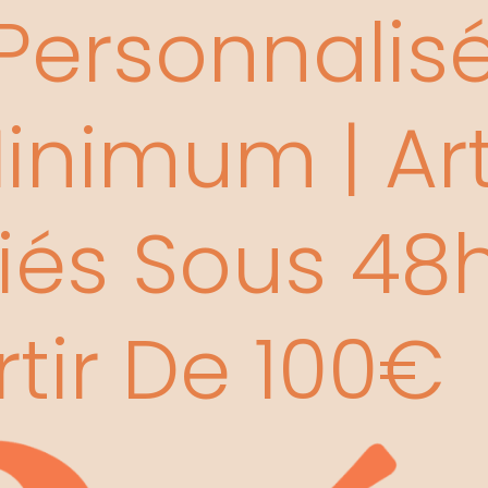
ersonnalisée
nimum | Art
és Sous 48h 
rtir De 100€