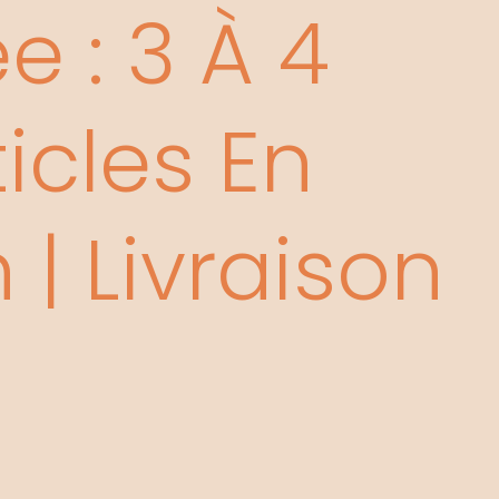
 : 3 À 4
icles En
| Livraison