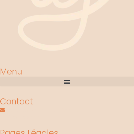
Menu
Contact
contact@les-crea-de-jenni.com
@lescreadejenni
Pages Légales