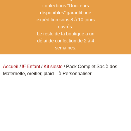
confections “Douceurs
disponibles” garantit une
expédition sous 8 à 10 jours
ouvrés.
Le reste de la boutique a un
délai de confection de 2 à 4
semaines.
Accueil
/
🎒Enfant
/
Kit sieste
/ Pack Complet Sac à dos
Maternelle, oreiller, plaid – à Personnaliser