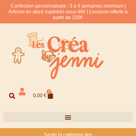
Confection personnalisée : 3 à 4 semaines minimum |
Articles en stock expédiés sous 48h | Livraison offerte à
partir de 100€
0
0,00
€
Seule la catégorie des