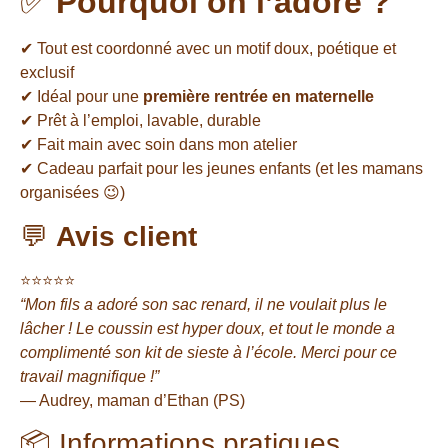
✅
Pourquoi on l’adore ?
✔ Tout est coordonné avec un motif doux, poétique et
exclusif
✔ Idéal pour une
première rentrée en maternelle
✔ Prêt à l’emploi, lavable, durable
✔ Fait main avec soin dans mon atelier
✔ Cadeau parfait pour les jeunes enfants (et les mamans
organisées 😉)
💬
Avis client
⭐️⭐️⭐️⭐️⭐️
“Mon fils a adoré son sac renard, il ne voulait plus le
lâcher ! Le coussin est hyper doux, et tout le monde a
complimenté son kit de sieste à l’école. Merci pour ce
travail magnifique !”
— Audrey, maman d’Ethan (PS)
📦 Informations pratiques