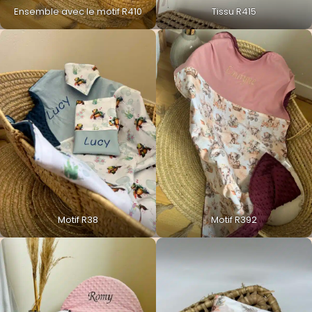
Ensemble avec le motif R410
Tissu R415
Motif R38
Motif R392