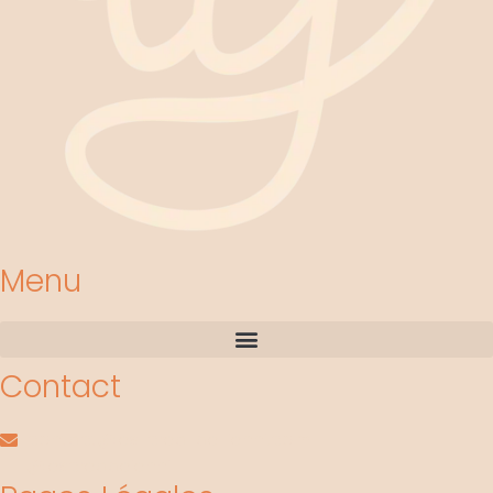
Menu
Contact
contact@les-crea-de-jenni.com
@lescreadejenni