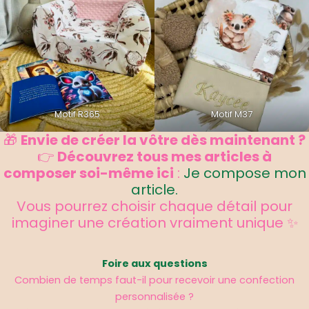
Motif R365
Motif M37
🎁
Envie de créer la vôtre dès maintenant ?
👉
Découvrez tous mes articles à
composer soi-même ici
:
Je compose mon
article.
Vous pourrez choisir chaque détail pour
imaginer une création vraiment unique ✨
Foire aux questions
Combien de temps faut-il pour recevoir une confection
personnalisée ?