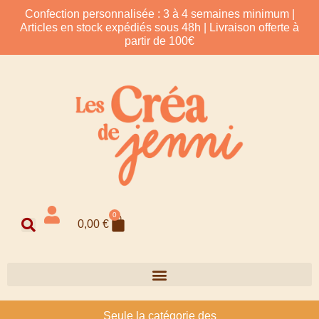
Confection personnalisée : 3 à 4 semaines minimum |
Articles en stock expédiés sous 48h | Livraison offerte à
partir de 100€
0
0,00
€
Seule la catégorie des