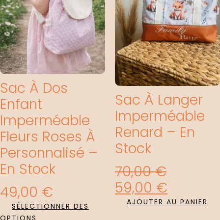
70,00 €.
59,00 €
Sac À Dos
Sac À Langer
Enfant
Imperméable
Imperméable
Renard – En
Fleurs Roses À
Stock
Personnalisé –
En Stock
70,00
€
59,00
€
49,00
€
AJOUTER AU PANIER
SÉLECTIONNER DES
OPTIONS