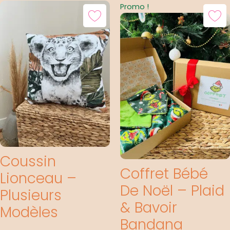
Le
Le
Promo !
Prix
Prix
Initial
Actuel
Était :
Est :
49,00 €.
39,00 €
Coussin
Coffret Bébé
Lionceau –
De Noël – Plaid
Plusieurs
& Bavoir
Modèles
Bandana