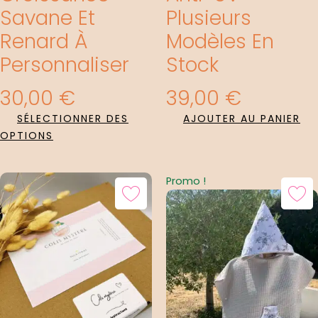
Savane Et
Plusieurs
Renard À
Modèles En
Personnaliser
Stock
30,00
€
39,00
€
SÉLECTIONNER DES
AJOUTER AU PANIER
OPTIONS
Le
Le
Promo !
Prix
Prix
Initial
Actuel
Était :
Est :
40,00 €.
30,00 €