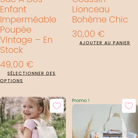
Enfant
Lionceau
Imperméable
Bohème Chic
Poupée
30,00
€
Vintage – En
AJOUTER AU PANIER
Stock
49,00
€
SÉLECTIONNER DES
OPTIONS
Le
Le
Promo !
Prix
Prix
Initial
Actuel
Était :
Est :