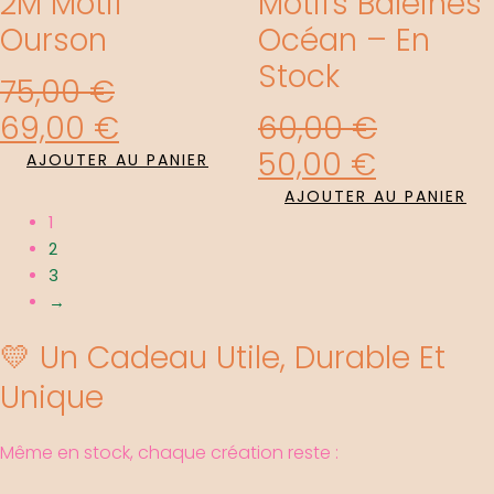
2M Motif
Motifs Baleines
Ourson
Océan – En
Stock
75,00
€
69,00
€
60,00
€
50,00
€
AJOUTER AU PANIER
AJOUTER AU PANIER
1
2
3
→
💛 Un Cadeau Utile, Durable Et
Unique
Même en stock, chaque création reste :