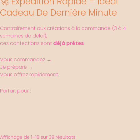
🚀 Expédition Rapide – Idéal
Cadeau De Dernière Minute
Contrairement aux créations à la commande (3 à 4
semaines de délai),
ces confections sont
déjà prêtes
.
Vous commandez →
Je prépare →
Vous offrez rapidement.
Parfait pour :
Cadeau naissance urgent
Visite à la maternité
Baby shower imprévue
Cadeau de dernière minute mais qualitatif
Trié
Affichage de 1–16 sur 39 résultats