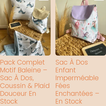
Pack Complet
Sac À Dos
Motif Baleine –
Enfant
Sac À Dos,
Imperméable
Coussin & Plaid
Fées
Douceur En
Enchantées –
Stock
En Stock